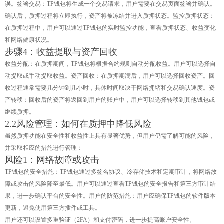
误。签署交易：TP钱包将生成一个交易请求，用户需要在交易页面签署并确认。
确认后，质押过程将立即执行，资产将被冻结并进入质押状态。监控质押状态：
在质押过程中，用户可以通过TP钱包的实时监控功能，查看质押状态、收益变化
和网络健康状况。
步骤4：收益提取与资产回收
收益分配：在质押期间，TP钱包将根据合约规则自动分配收益。用户可以选择自
动提取或手动提取收益。资产回收：在质押期满后，用户可以选择回收资产。回
收过程通常需要几分钟到几小时，具体时间取决于网络拥堵和交易确认速度。资
产转移：回收后的资产将返回到用户的账户中，用户可以选择转移到其他钱包或
继续质押。
2.2风险管理：如何在质押中降低风险
虽然质押功能在安全性和收益性上具有显著优势，但用户仍需了解可能的风险，
并采取相应的措施进行管理：
风险1：网络故障或攻击
TP钱包的安全措施：TP钱包通过多签名协议、冷存储技术和定期审计，将网络故
障或攻击的风险降至最低。用户可以通过查看TP钱包的安全报告和第三方审计结
果，进一步确认平台的安全性。用户的防范措施：用户应确保TP钱包的软件版本
更新，避免使用第三方插件或工具。
用户还可以设置多重验证（2FA）和支付密码，进一步提高账户安全性。