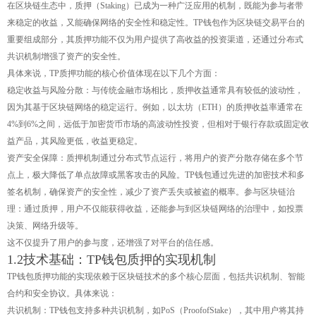
在区块链生态中，质押（Staking）已成为一种广泛应用的机制，既能为参与者带
来稳定的收益，又能确保网络的安全性和稳定性。TP钱包作为区块链交易平台的
重要组成部分，其质押功能不仅为用户提供了高收益的投资渠道，还通过分布式
共识机制增强了资产的安全性。
具体来说，TP质押功能的核心价值体现在以下几个方面：
稳定收益与风险分散：与传统金融市场相比，质押收益通常具有较低的波动性，
因为其基于区块链网络的稳定运行。例如，以太坊（ETH）的质押收益率通常在
4%到6%之间，远低于加密货币市场的高波动性投资，但相对于银行存款或固定收
益产品，其风险更低，收益更稳定。
资产安全保障：质押机制通过分布式节点运行，将用户的资产分散存储在多个节
点上，极大降低了单点故障或黑客攻击的风险。TP钱包通过先进的加密技术和多
签名机制，确保资产的安全性，减少了资产丢失或被盗的概率。参与区块链治
理：通过质押，用户不仅能获得收益，还能参与到区块链网络的治理中，如投票
决策、网络升级等。
这不仅提升了用户的参与度，还增强了对平台的信任感。
1.2技术基础：TP钱包质押的实现机制
TP钱包质押功能的实现依赖于区块链技术的多个核心层面，包括共识机制、智能
合约和安全协议。具体来说：
共识机制：TP钱包支持多种共识机制，如PoS（ProofofStake），其中用户将其持