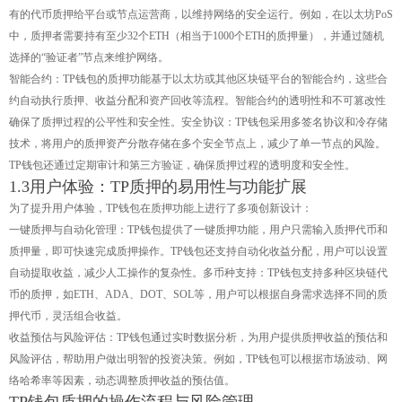
有的代币质押给平台或节点运营商，以维持网络的安全运行。例如，在以太坊PoS
中，质押者需要持有至少32个ETH（相当于1000个ETH的质押量），并通过随机
选择的“验证者”节点来维护网络。
智能合约：TP钱包的质押功能基于以太坊或其他区块链平台的智能合约，这些合
约自动执行质押、收益分配和资产回收等流程。智能合约的透明性和不可篡改性
确保了质押过程的公平性和安全性。安全协议：TP钱包采用多签名协议和冷存储
技术，将用户的质押资产分散存储在多个安全节点上，减少了单一节点的风险。
TP钱包还通过定期审计和第三方验证，确保质押过程的透明度和安全性。
1.3用户体验：TP质押的易用性与功能扩展
为了提升用户体验，TP钱包在质押功能上进行了多项创新设计：
一键质押与自动化管理：TP钱包提供了一键质押功能，用户只需输入质押代币和
质押量，即可快速完成质押操作。TP钱包还支持自动化收益分配，用户可以设置
自动提取收益，减少人工操作的复杂性。多币种支持：TP钱包支持多种区块链代
币的质押，如ETH、ADA、DOT、SOL等，用户可以根据自身需求选择不同的质
押代币，灵活组合收益。
收益预估与风险评估：TP钱包通过实时数据分析，为用户提供质押收益的预估和
风险评估，帮助用户做出明智的投资决策。例如，TP钱包可以根据市场波动、网
络哈希率等因素，动态调整质押收益的预估值。